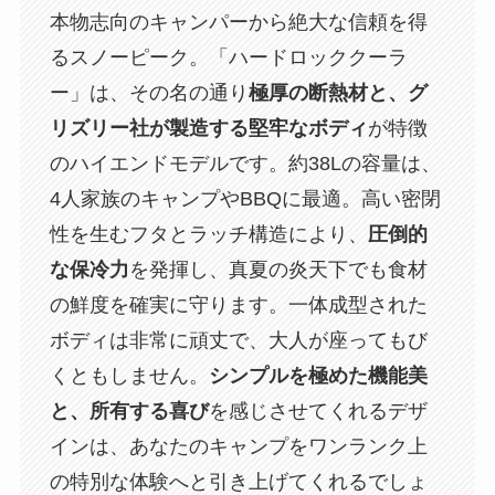
本物志向のキャンパーから絶大な信頼を得
るスノーピーク。「ハードロッククーラ
ー」は、その名の通り
極厚の断熱材と、グ
リズリー社が製造する堅牢なボディ
が特徴
のハイエンドモデルです。約38Lの容量は、
4人家族のキャンプやBBQに最適。高い密閉
性を生むフタとラッチ構造により、
圧倒的
な保冷力
を発揮し、真夏の炎天下でも食材
の鮮度を確実に守ります。一体成型された
ボディは非常に頑丈で、大人が座ってもび
くともしません。
シンプルを極めた機能美
と、所有する喜び
を感じさせてくれるデザ
インは、あなたのキャンプをワンランク上
の特別な体験へと引き上げてくれるでしょ