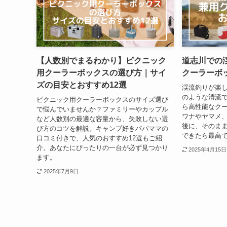
【人数別でまるわかり】ピクニック
道志川での
用クーラーボックスの選び方｜サイ
クーラーボ
ズの目安とおすすめ12選
渓流釣りが楽
のような清流
ピクニック用クーラーボックスのサイズ選び
ら高性能なク
で悩んでいませんか？ファミリーやカップル
ワナやヤマメ
など人数別の最適な容量から、失敗しない選
後に、そのま
び方のコツを解説。キャンプ好きパパママの
できたら最高で
口コミ付きで、人気のおすすめ12選もご紹
介。あなたにぴったりの一台が必ず見つかり
2025年4月15日
ます。
2025年7月9日