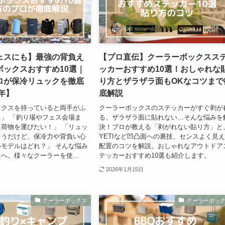
ェスにも】最強の背負え
【プロ直伝】クーラーボックスス
ボックスおすすめ10選｜
ッカーおすすめ10選！おしゃれな
ロが保冷リュックを徹底
り方とザラザラ面もOKなコツまで
6年】
底解説
ックスを持っていると両手がふ
クーラーボックスのステッカーがすぐ剥が
」 「釣り場やフェス会場ま
る、ザラザラ面に貼れない…そんな悩みを
荷物を運びたい！」 「リュッ
決！プロが教える「剥がれない貼り方」と
そうだけど、保冷力や背負い心
YETIなど凹凸面への裏技、センスよく見
モデルはどれ？」 そんな悩み
配置のコツを解説。おしゃれなアウトドア
へ。様々なクーラーを使...
テッカーおすすめ10選も紹介します。
2026年1月15日
クーラーボックス
クーラーボッ