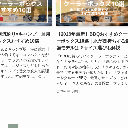
渓流釣り×キャンプ：兼用
【2026年最新】BBQおすすめクー
ックスおすすめ10選
ーボックス10選｜氷が長持ちする
強モデルは？サイズ選びも解説
しめるキャンプ場、特に道志川
での釣りでは、コンパクトなが
「BBQに持っていくクーラーボックス、ど
ーラーボックスが必須です。イ
なものを選べばいいの？」 「夏の炎天下
、アユ、ニジマスなどを釣った
も、お肉や飲み物をしっかり冷やせる、氷
まキャンプで焚火や炭火で調理
長持ちするモデルが知りたい！」 「ファ
すよね。本記事では、渓...
ーやグループBBQに最適なサイズってどれ
らい？」 そんなあなたの疑問に、ファミリ.
2026年1月6日