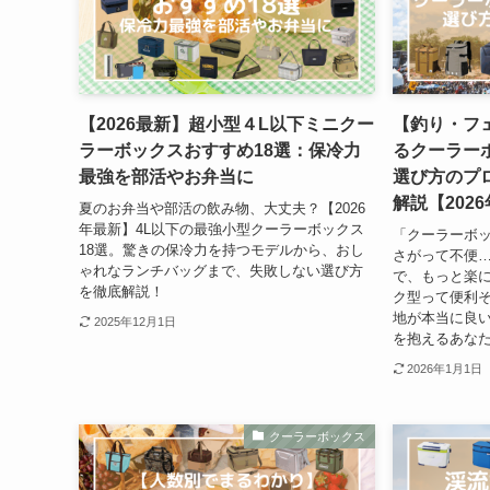
【2026最新】超小型４L以下ミニクー
【釣り・フ
ラーボックスおすすめ18選：保冷力
るクーラー
最強を部活やお弁当に
選び方のプ
解説【202
夏のお弁当や部活の飲み物、大丈夫？【2026
年最新】4L以下の最強小型クーラーボックス
「クーラーボ
18選。驚きの保冷力を持つモデルから、おし
さがって不便…
ゃれなランチバッグまで、失敗しない選び方
で、もっと楽に
を徹底解説！
ク型って便利
地が本当に良い
2025年12月1日
を抱えるあなた
2026年1月1日
クーラーボックス