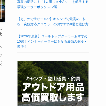
真夏の部活に！「1人用じゃ小さい」を解決する
最強クーラーボックス12選
【え、外で生ビール!?】キャンプで最高の一杯
を！炭酸対応グロウラーのおすすめ8選と選び方
ラ
最
【2026年最新】ロールトップクーラーおすすめ
10選！インナークーラーにもなる最強の保冷・
ん
携行性
で
が
ミリ
く
..