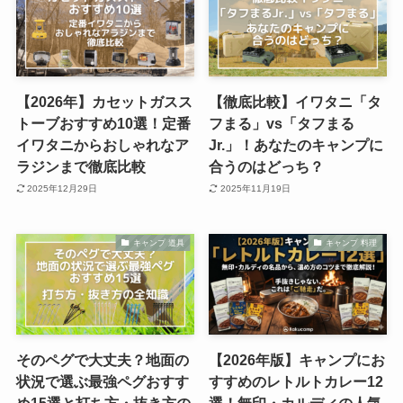
【2026年】カセットガスス
【徹底比較】イワタニ「タ
トーブおすすめ10選！定番
フまる」vs「タフまる
イワタニからおしゃれなア
Jr.」！あなたのキャンプに
ラジンまで徹底比較
合うのはどっち？
2025年12月29日
2025年11月19日
キャンプ 道具
キャンプ 料理
そのペグで大丈夫？地面の
【2026年版】キャンプにお
状況で選ぶ最強ペグおすす
すすめのレトルトカレー12
め15選と打ち方・抜き方の
選！無印・カルディの人気