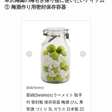
本沢梅園の梅もぎ採り後に使いたいアイテム
① 梅酒作り用密封保存容器
星硝(Seisho)
星硝(Seisho)セラーメイト 取手
付 密封瓶 保存容器 梅酒 びん 果
実酒 づくり 3L ガラス 日本製 22