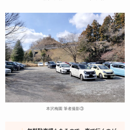
本沢梅園 筆者撮影③