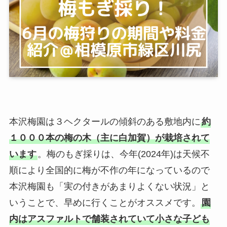
本沢梅園は３ヘクタールの傾斜のある敷地内に
約
１０００本の梅の木（主に白加賀）が栽培されて
います
。梅のもぎ採りは、今年(2024年)は天候不
順により全国的に梅が不作の年になっているので
本沢梅園も「実の付きがあまりよくない状況」と
いうことで、早めに行くことがオススメです。
園
内はアスファルトで舗装されていて小さな子ども