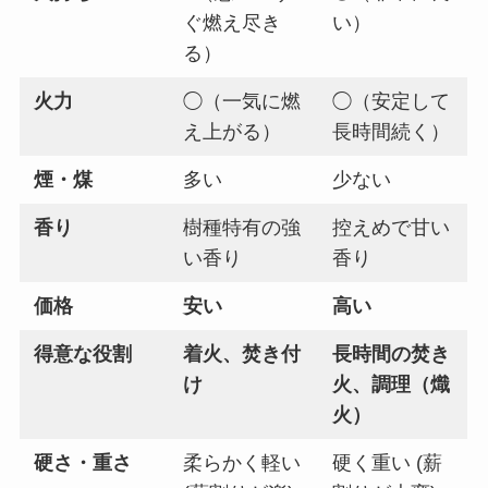
ぐ燃え尽き
い）
る）
火力
◯（一気に燃
◯（安定して
え上がる）
長時間続く）
煙・煤
多い
少ない
香り
樹種特有の強
控えめで甘い
い香り
香り
価格
安い
高い
得意な役割
着火、焚き付
長時間の焚き
け
火、調理（熾
火）
硬さ・重さ
柔らかく軽い
硬く重い (薪