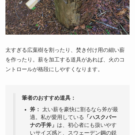
太すぎる広葉樹を割ったり、焚き付け用の細い薪
を作ったり。薪を加工する道具があれば、火のコ
ントロールが格段にしやすくなります。
筆者のおすすめ道具：
斧：
太い薪を豪快に割るなら斧が最
適。私が愛用している
「ハスクバー
ナの手斧」
は、初心者にも扱いやす
いサイズ感と、スウェーデン鋼の鋭