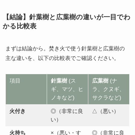
【結論】針葉樹と広葉樹の違いが一目でわ
かる比較表
まずは結論から。焚き火で使う針葉樹と広葉樹の
主な違いを、以下の比較表でご確認ください。
項目
針葉樹
(ス
広葉樹
(ナ
ギ、マツ、ヒ
ラ、クヌギ、
ノキなど)
サクラなど)
火付き
◎（非常に良
△（悪い）
い）
火持ち
×（悪い・す
◎（非常に良