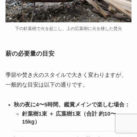
下の針葉樹で火を起こし、上の広葉樹に火を移した焚火
薪の必要量の目安
季節や焚き火のスタイルで大きく変わりますが、
一般的な目安は以下の通りです。
秋の夜に4〜5時間、鑑賞メインで楽しむ場合：
針葉樹1束 ＋ 広葉樹1束（合計 約10〜
15kg）