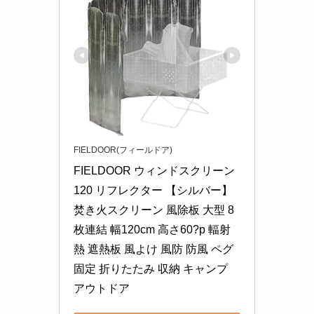
FIELDOOR(フィールドア)
FIELDOOR ウィンドスクリーン
120 リフレクター 【シルバー】 
焚き火スクリーン 風除板 大型 8
枚連結 幅120cm 高さ60?p 輻射
熱 遮熱板 風よけ 風防 防風 ペグ
固定 折りたたみ 収納 キャンプ 
アウトドア