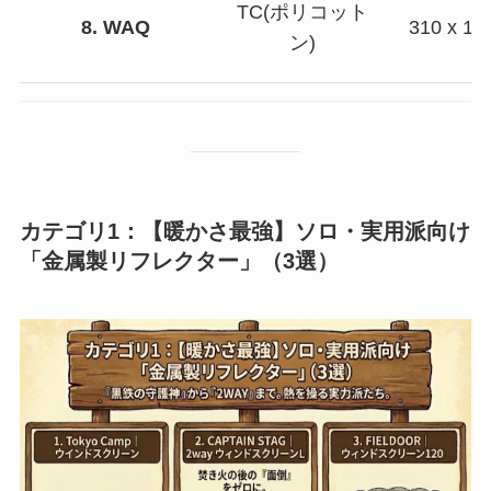
TC(ポリコット
8. WAQ
310 x 10
ン)
カテゴリ1：【暖かさ最強】ソロ・実用派向け
「金属製リフレクター」（3選）