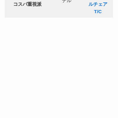
デル
コスパ重視派
ルチェア
T/C